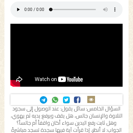
السؤال الخامس: سائل يقول: عند الوصول إلى سجود
التلاوة والإنسان جالس، هل يقف ويرفع يديه ثم يهوي،
وهل ثابت رفع اليدين سواء أكان واقفاً أم جالساً؟
الجواب: لا أنظر، إذا قرأت آية فيها سجدة تسجد مباشرةً