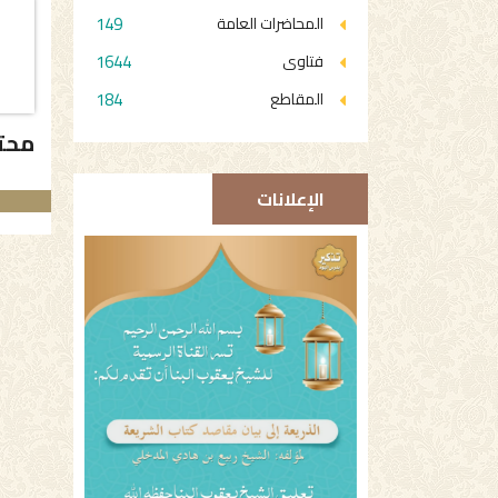
149
المحاضرات العامة
1644
فتاوى
184
المقاطع
محت
الإعلانات