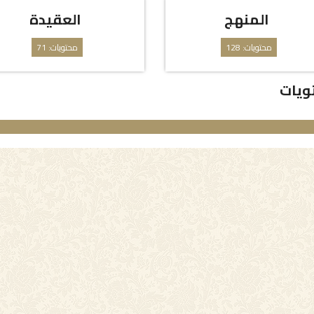
المنهج
العقيدة
محتويات: 128
محتويات: 71
ويات