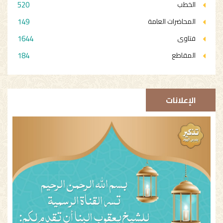
520
الخطب
149
المحاضرات العامة
1644
فتاوى
184
المقاطع
الإعلانات