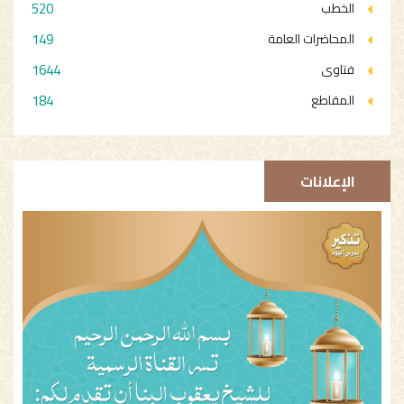
520
الخطب
149
المحاضرات العامة
1644
فتاوى
184
المقاطع
الإعلانات