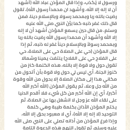
ورسول لا يُكذب، وإذا قال المؤذن عباد الله (أشهد
أن لا إله إلا الله، وأشهد ان محمداً رسول الله)، تقول
رضيت بالله ربا وبمحمد رسولا وبالإسلام دينا، فمن
قال ذلك غفر ذنبه كما بَيَّنَ النبي صلى الله عليه
وسلم، من قال حين يسمع المؤذن أشهد أن لا إله
إلا الله وأشهد أن محمدا رسول الله رضيت بالله ربا
وبمحمد رسولاً وبالإسلام ديناً غفر له ذنبه، ثم إذا
قال المؤذن (حي على الصلاة حي على الصلاة، حي
على الفلاح حي على الفلاح) يلتفت يمينا وشمالا
تقول حول ولا قوة إلا بالله، هذه الكلمة كنز من
كنوز الجنة، أي ليس لي حول ولا قوة بأن أتحول من
مكاني هذا إلى مكان الصلاة إلا بحول من الله وقوة
من الله جل وعلا، ثم يقول المؤذن (الله أكبر الله
أكبر)، أي إن الله أكبر من كل شيء فلا أقدم الدنيا
على لقاء الله عز وجل لا انشغل بها عن الصلاة، ثم
يختم المؤذن الأذان بكلمة طيبة وهي كلمة
التوحيد (لا إله إلا الله)، أي لا معبود بحق إلا الله،
وإذا فرغ المؤذن من أذانه تصلي على النبي صلى الله
عليه وسلم، ثم تقول اللهم هذه الدعوة التامة