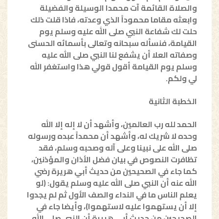
والصلاة القائمة آت محمدا الوسيلة والفضيلة
وابعثه مقاما محموداً الذي وعدته، فاذا قلت ذلك
حلت لك شفاعة النبي صلى الله عليه وسلم يوم
القيامة، فنسأله سبحانه وتعالى بأسمائه الحسنى
وصفاته العلا أن يشفع لنا النبي صلى الله عليه
وسلم يوم القيامة أقول قولي هذا واستغفر الله
لي ولكم.
الخطبة الثانية
الحمد لله رب العالمين، وأشهد أن لا إله إلا الله
وحده لا شريك له، وأشهد أن محمداً عبده ورسوله
صلى الله على نبينا وعلى آله وصحبه وسلم، فقد
تظافرت النصوص في بيان فضل الأذان والمؤذنين،
كما جاء في الصحيحين من حديث أبي هريرة رضي
الله عنه أن النبي صلى الله عليه وسلم يقول: (لو
يعلم الناس ما في النداء والصف الأول ثم لم يجدوا
إلا أن يستهموا عليه لاستهموا)، وأيضا جاء في
الصحيحين من حديث أبي هريرة أن النبي صلى الله