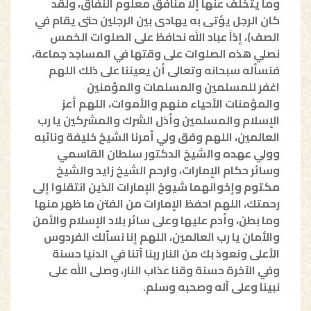
وما يتخلف عنها إلا منافق معلوم النفاق، ولقد
كان الرجل يؤتى به يهادى بين الرجلين حتى يقام في
الصف)، إذاً عباد الله نحافظ على الصلوات الخمس
نصلي هذه الصلوات على وقتها في المساجد جماعة،
فنسأله سبحانه وتعالى أن يعيننا على ذلك اللهم
اغفر للمسلمين والمسلمات والمؤمنين
والمؤمنات الأحياء منهم والأموات، اللهم أعز
الإسلام والمسلمين وأذل الشرك والمشركين يا رب
العالمين، اللهم وفق ولي أمرنا الشيخ خليفة ونائبه
وولي عهده والشيخ الدكتور سلطان القاسمي
وسائر حكام الإمارات، وارحم الشيخ زايد والشيخ
مكتوم وإخوانهما شيوخ الإمارات الذين انتقلوا إلى
رحمتك، اللهم احفظ الإمارات من الفتن ما ظهر منها
وما بطن، وأدم عليها وعلى سائر بلاد الإسلام والأمن
والأمان يا رب العالمين، اللهم إنا نسألك الفردوس
الأعلى ونعوذ بك من النار ربنا آتنا في الدنيا حسنة
وفي الآخرة حسنة وقنا عذاب النار، وصلى الله على
نبينا وعلى آله وصحبه وسلم.