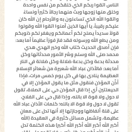
الناس اتقوا ربكم الذي خلقكم من نفس واحدة
وخلق منها زوجها وبث منهما رجالاً كثيراً ونساءً
واتقوا الله الذي تساءلون به والأرحام إن الله كان
عليكم رقيباً، يا أيها الذين آمنوا اتقوا الله وقولوا
قولاً سديداً يصلح لكم أعمالكم ويغفر لكم ذنوبكم
ومن يطع الله ورسوله فقد فاز فوزاً عظيماً أما بعد:
فإن أصدق الحديث كتاب الله وخير الهدي هدي
محمد صلى الله وسلم وشر الأمور محدثاتها وكل
محدثة بدعة وكل بدعة ضلالة وكل ضلالة في النار
أما بعد: فالأذان عباد الله شعيرة من شعائر الإسلام
العظيمة ينادى بها في كل يوم خمس مرات، فإذا
أذَّن المؤذن فنقول مثل ما يقول المؤذن إلا في
الحيعلتين أي إذا قال المؤذن حي على الصلاة، تقول
لا حول ولا قوة الا بالله، وإذا قال حي على الفلاح،
تقول لا حول ولا قوة الا بالله؛ كلمات الأذان عباد الله
على قلة ألفاظها ووجازتها إلا أنها تدل على معانٍ
عظيمة، وتشمل مسائل كثيرة في العقيدة (الله
أكبر الله أكبر الله أكبر الله أكبر) هذه الكلمة تدل
على أن الله أكبر من كل شيء فلا تقدم على لقاء