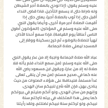
عليه وسلم يقول: (إذا نودي بالصلاة أدبر الشيطان
وله ضراط حتى لا يسمع التأذين، فاذا قضى النداء
أقبل حتى إذا ثوب بالصلاة أدبر)، يعني حتى إذا
أقيمت الصلاة أدبر مرة أخرى، وأيضا يقول النبي
صلى الله عليه وسلم في المؤذنين: (المؤذنون أطول
الناس أعناقاً يوم القيامة)، فإذا سمع أحدنا الأذان
تهيأ للصلاة بالوضوء ثم خرج بسكينة ووقار إلى
المسجد ليصلي صلاة الجماعة.
عباد الله صلاة الجماعة واجبة إلا من عذر يقول النبي
صلى الله عليه وسلم: (من سمع النداء فلم يأته فلا
صلاة له إلا من عذر)، ويقول ابن مسعود رضي الله
عنه كما في صحيح مسلم: (من سر أن يلقى تعالى
غداً مسلماً، فليحافظ على هؤلاء الصلوات من حيث
ينادى بهن، فإن الله شرع لنبيكم سنن الهدى،
وإنهم من سنن الهدى، ولو أنكم صليتم في بيوتكم
كما يصلى هذا المتخلف في بيته لتركتم سنة
نبيكم، ولو تركتم سنة نبيكم لضللتم، ولقد رأيتنا