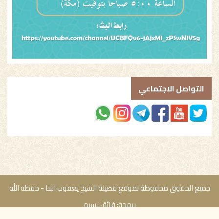
التواصل الاجتماعي
جميع الحقوق محفوظة لموقع فضيلة الشيخ يعقوب البنا - حفظه الله
ﺑﺮﻣﺠﺔ:
ﻓﺎﺋﻖ ﻧﺴﻴﻢ